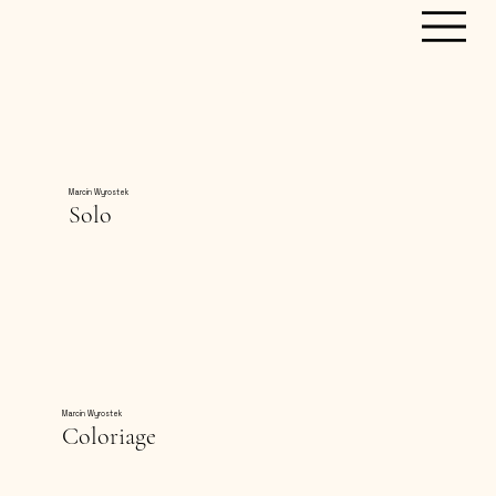
pobierz rider
Marcin Wyrostek
Solo
Marcin Wyrostek
Coloriage